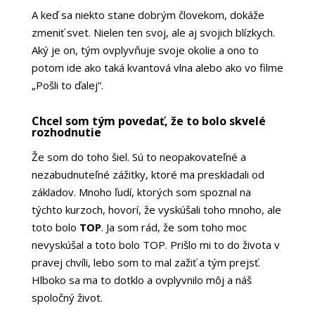
A keď sa niekto stane dobrým človekom, dokáže
zmeniť svet. Nielen ten svoj, ale aj svojich blízkych.
Aký je on, tým ovplyvňuje svoje okolie a ono to
potom ide ako taká kvantová vlna alebo ako vo filme
„Pošli to ďalej“.
Chcel som tým povedať, že to bolo skvelé
rozhodnutie
Že som do toho šiel. Sú to neopakovateľné a
nezabudnuteľné zážitky, ktoré ma preskladali od
základov. Mnoho ľudí, ktorých som spoznal na
týchto kurzoch, hovorí, že vyskúšali toho mnoho, ale
toto bolo
TOP
. Ja som rád, že som toho moc
nevyskúšal a toto bolo TOP. Prišlo mi to do života v
pravej chvíli, lebo som to mal zažiť a tým prejsť.
Hlboko sa ma to dotklo a ovplyvnilo môj a náš
spoločný život.