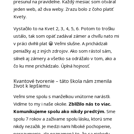
presunul na pravidelne. Každý mesiac som otváral
jeden web, až dva weby. Zrazu bolo z čoho platiť
Kvety.
Vystačilo to na Kvet 2, 3, 4, 5, 6. Potom to trošku
ustálo, tak som opäť zadával zámer a chvíľu nato mi
v práci dvihli plat 😀 Veľmi slušne. A prichádzali
peniažky aj z iných zdrojov. Ako som rástol sám,
silneli aj zámery a všetko sa odrážalo v tom, ako a
čo ku mne prichádzalo. Úplná hojnosť.
Kvantové tvorenie – táto škola nám zmenila
život k lepšiemu
Veľmi sme spolu s manželkou vnútorne narástli.
Vidíme to my i naše okolie.
Zblížilo nás to viac.
Komunikujeme spolu ako nikdy predtým.
Sme
spolu 7 rokov a zažívame spolu lásku, ktorú sme
nikdy nezažili. Je medzi nami hlboké pochopenie,
porozumenie, ale neznamená to, že sa niekedy