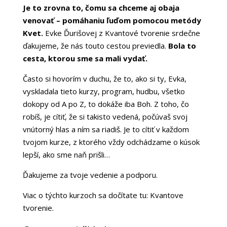
Je to zrovna to, čomu sa chceme aj obaja
venovať – pomáhaniu ľuďom pomocou metódy
Kvet.
Evke Ďurišovej z Kvantové tvorenie srdečne
ďakujeme, že nás touto cestou previedla.
Bola to
cesta, ktorou sme sa mali vydať.
Často si hovorím v duchu, že to, ako si ty, Evka,
vyskladala tieto kurzy, program, hudbu, všetko
dokopy od A po Z, to dokáže iba Boh. Z toho, čo
robíš, je cítiť, že si takisto vedená, počúvaš svoj
vnútorný hlas a ním sa riadiš. Je to cítiť v každom
tvojom kurze, z ktorého vždy odchádzame o kúsok
lepší, ako sme naň prišli…
Ďakujeme za tvoje vedenie a podporu.
Viac o týchto kurzoch sa dočítate tu:
Kvantove
tvorenie.