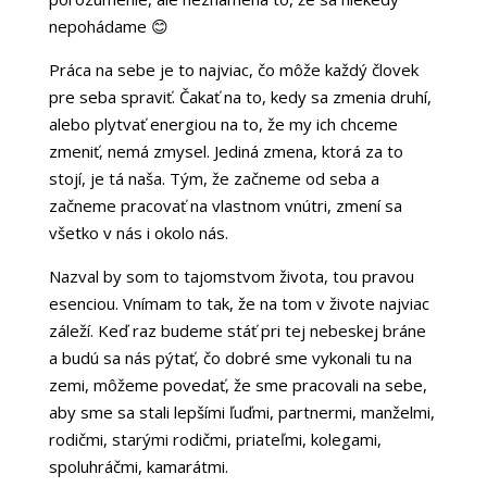
nepohádame 😊
Práca na sebe je to najviac, čo môže každý človek
pre seba spraviť. Čakať na to, kedy sa zmenia druhí,
alebo plytvať energiou na to, že my ich chceme
zmeniť, nemá zmysel. Jediná zmena, ktorá za to
stojí, je tá naša. Tým, že začneme od seba a
začneme pracovať na vlastnom vnútri, zmení sa
všetko v nás i okolo nás.
Nazval by som to tajomstvom života, tou pravou
esenciou. Vnímam to tak, že na tom v živote najviac
záleží. Keď raz budeme stáť pri tej nebeskej bráne
a budú sa nás pýtať, čo dobré sme vykonali tu na
zemi, môžeme povedať, že sme pracovali na sebe,
aby sme sa stali lepšími ľuďmi, partnermi, manželmi,
rodičmi, starými rodičmi, priateľmi, kolegami,
spoluhráčmi, kamarátmi.