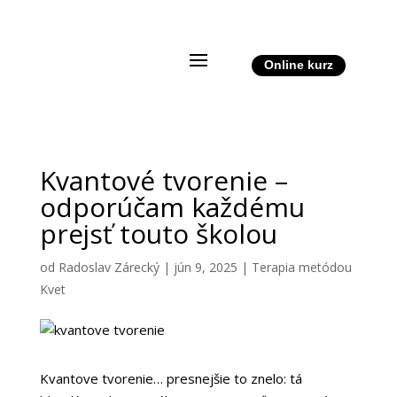
Online kurz
Kvantové tvorenie –
odporúčam každému
prejsť touto školou
od
Radoslav Zárecký
|
jún 9, 2025
|
Terapia metódou
Kvet
Kvantove tvorenie… presnejšie to znelo: tá