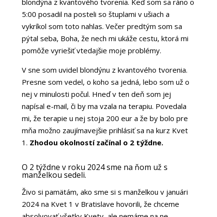
blondýna z kvantového tvorenia. Keď som sa ráno o
5:00 posadil na posteli so štuplami v ušiach a
vykríkol som toto nahlas. Večer predtým som sa
pýtal seba, Boha, že nech mi ukáže cestu, ktorá mi
pomôže vyriešiť vtedajšie moje problémy.
V sne som uvidel blondýnu z kvantového tvorenia.
Presne som vedel, o koho sa jedná, lebo som už o
nej v minulosti počul. Hneď v ten deň som jej
napísal e-mail, či by ma vzala na terapiu. Povedala
mi, že terapie u nej stoja 200 eur a že by bolo pre
mňa možno zaujímavejšie prihlásiť sa na kurz Kvet
1.
Zhodou okolností začínal o 2 týždne.
O 2 týždne v roku 2024 sme na ňom už s
manželkou sedeli.
Živo si pamätám, ako sme si s manželkou v januári
2024 na Kvet 1 v Bratislave hovorili, že chceme
absolvovať všetky Kvety, ale nemáme na ne