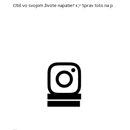
Cítiš vo svojom živote napätie? 👉 Sprav toto na p
radoslavzarecky