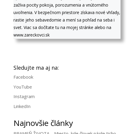
zažíva pocity pokoja, porozumenia a vnútorného
uvoľnenia. V bezpečnom priestore získava nové vhľady,
rastie jeho sebavedomie a mení sa pohľad na seba i
svet. Viac sa dočítate tu na mojej stránke alebo na
www.zareckovci.sk
Sledujte ma aj na:
Facebook
YouTube
Instagram
LinkedIn
Najnovšie články
PRAMEŇ ŽIVOTA – Miesto, kde človek nájde ticho