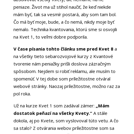
peniaze. Život ma už stihol naučiť, že keď niekde
mám byť, tak sa vesmír postará, aby som tam bol.
Čo má byť moje, bude, a čo nemá, nikdy moje byť
nemalo. Technika kvantovania, ktorú sme si osvojili
na Kvet 1, to veľmi dobre podporila.
V čase písania tohto článku sme pred Kvet 8
a
na všetky tieto sebarozvojové kurzy z
Kvantové
tvorenie
nám peniažky prišli doslova zázračným
spôsobom. Nejdem si robiť reklamu, ale musím to
spomenúť. V tej dobe som príležitostne otváral
webové stránky. Naozaj príležitostne, možno raz za
pol roka.
Už na kurze Kvet 1 som zadával zámer:
„Mám
dostatok peňazí na všetky Kvety.“
A stále
dokola, aj po Kvete, som vyslovoval túto vetu. A čo
sa stalo? Z otvárania webov príležitostne som sa